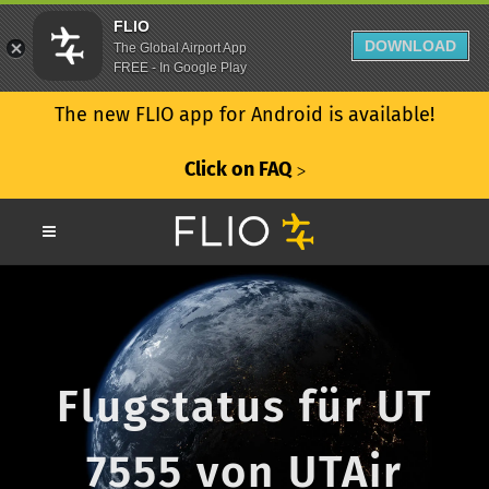
FLIO
DOWNLOAD
The Global Airport App
FREE - In Google Play
The new FLIO app for Android is available!
Click on FAQ
ᐳ
Flugstatus für UT
7555 von UTAir