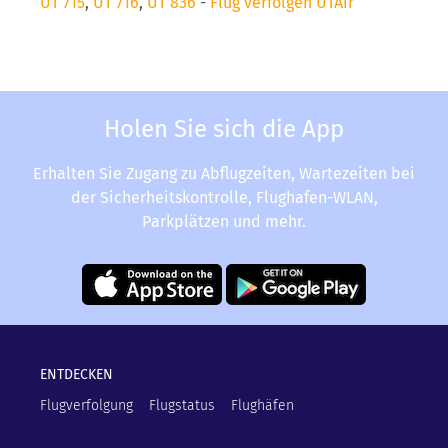
UT 715
,
UT 716
,
UT 836
-
Flug verfolgen UTAir
Holen Sie sich die App
Erhalten Sie Zugang zu Abflugzeiten, Wartezeiten bei
der Sicherheitskontrolle, Flughafen-WLAN,
Parkplätzen und mehr.
ENTDECKEN
Flugverfolgung
Flugstatus
Flughäfen