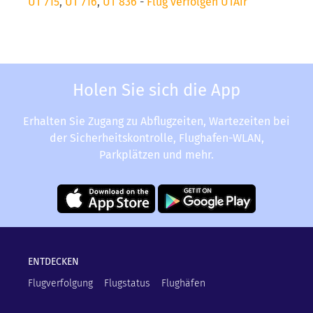
UT 715
,
UT 716
,
UT 836
-
Flug verfolgen UTAir
Holen Sie sich die App
Erhalten Sie Zugang zu Abflugzeiten, Wartezeiten bei
der Sicherheitskontrolle, Flughafen-WLAN,
Parkplätzen und mehr.
ENTDECKEN
Flugverfolgung
Flugstatus
Flughäfen