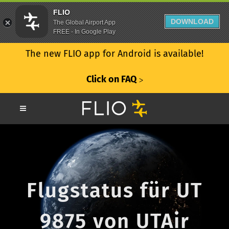
FLIO
DOWNLOAD
The Global Airport App
FREE - In Google Play
The new FLIO app for Android is available!
Click on FAQ
ᐳ
Flugstatus für UT
9875 von UTAir