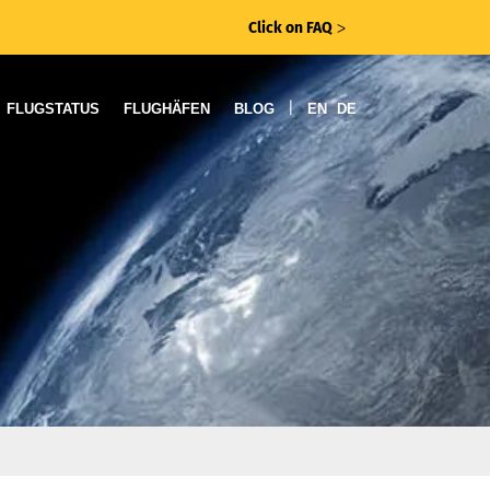
Click on FAQ
ᐳ
|
FLUGSTATUS
FLUGHÄFEN
BLOG
EN
DE