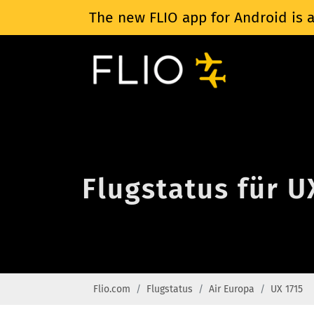
The new FLIO app for Android is a
Flugstatus für U
Flio.com
Flugstatus
Air Europa
UX 1715