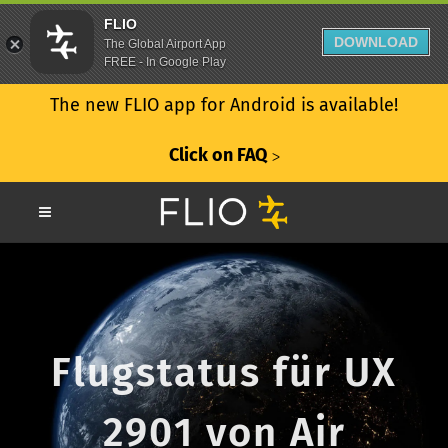
FLIO
DOWNLOAD
The Global Airport App
FREE - In Google Play
The new FLIO app for Android is available!
Click on FAQ
ᐳ
Flugstatus für UX
2901 von Air