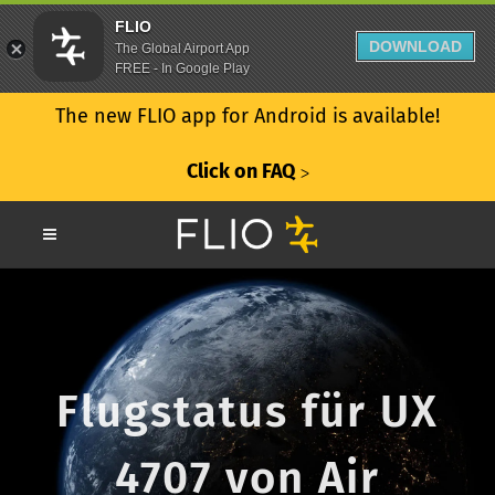
FLIO
DOWNLOAD
The Global Airport App
FREE - In Google Play
The new FLIO app for Android is available!
Click on FAQ
ᐳ
Flugstatus für UX
4707 von Air