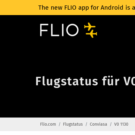
The new FLIO app for Android is a
Flugstatus für V
Flio.com
Flugstatus
Conviasa
V0 1130