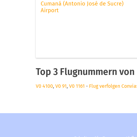
Cumaná (Antonio José de Sucre)
Airport
Top 3 Flugnummern von 
V0 4100
,
V0 91
,
V0 1161
-
Flug verfolgen Convia