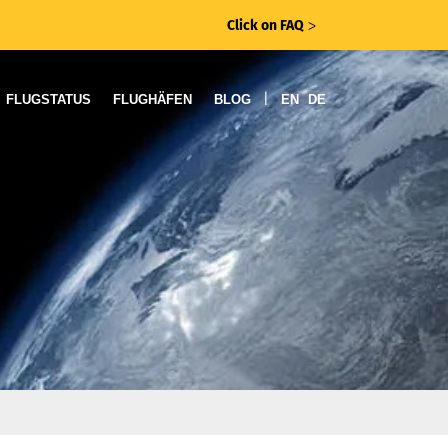
Click on FAQ
ᐳ
|
FLUGSTATUS
FLUGHÄFEN
BLOG
EN
DE