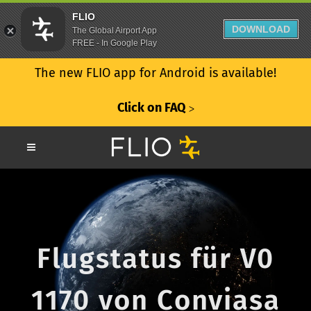
FLIO
DOWNLOAD
The Global Airport App
FREE - In Google Play
The new FLIO app for Android is available!
Click on FAQ
ᐳ
Flugstatus für V0
1170 von Conviasa