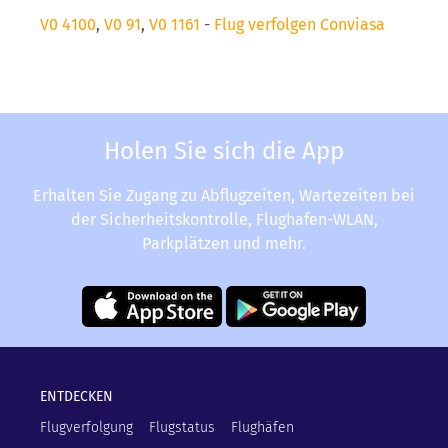
V0 4100
,
V0 91
,
V0 1161
-
Flug verfolgen Conviasa
Holen Sie sich die App
Erhalten Sie Zugang zu Abflugzeiten, Wartezeiten bei
der Sicherheitskontrolle, Flughafen-WLAN,
Parkplätzen und mehr.
ENTDECKEN
Flugverfolgung
Flugstatus
Flughäfen