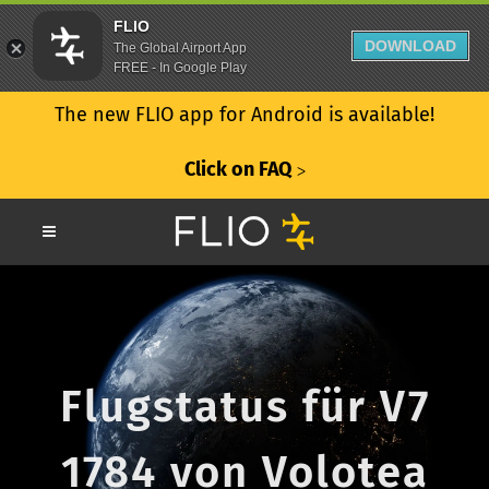
FLIO
DOWNLOAD
The Global Airport App
FREE - In Google Play
The new FLIO app for Android is available!
Click on FAQ
ᐳ
Flugstatus für V7
1784 von Volotea