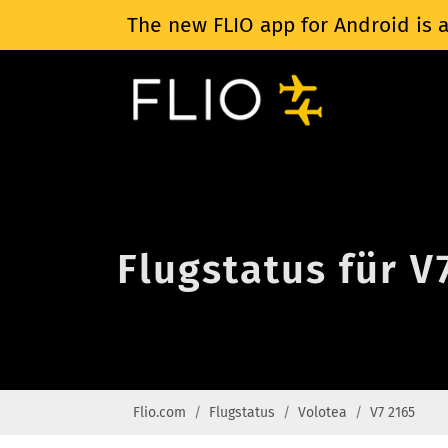
The new FLIO app for Android is a
Flugstatus für V
Flio.com
Flugstatus
Volotea
V7 2165