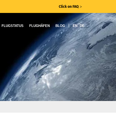
Click on FAQ
ᐳ
|
FLUGSTATUS
FLUGHÄFEN
BLOG
EN
DE