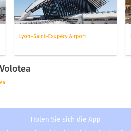
Lyon–Saint-Exupéry Airport
Volotea
tea
Holen Sie sich die App