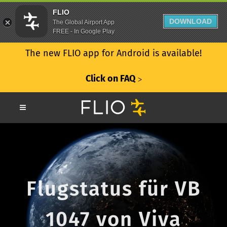
FLIO
DOWNLOAD
The Global Airport App
FREE - In Google Play
The new FLIO app for Android is available!
Click on FAQ
ᐳ
Flugstatus für VB
1047 von Viva