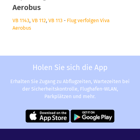
Aerobus
VB 1143
,
VB 112
,
VB 113
-
Flug verfolgen Viva
Aerobus
Holen Sie sich die App
Erhalten Sie Zugang zu Abflugzeiten, Wartezeiten bei
der Sicherheitskontrolle, Flughafen-WLAN,
Parkplätzen und mehr.