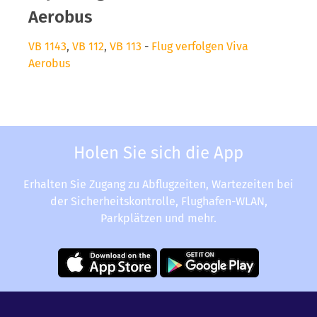
Aerobus
VB 1143
,
VB 112
,
VB 113
-
Flug verfolgen Viva
Aerobus
Holen Sie sich die App
Erhalten Sie Zugang zu Abflugzeiten, Wartezeiten bei
der Sicherheitskontrolle, Flughafen-WLAN,
Parkplätzen und mehr.