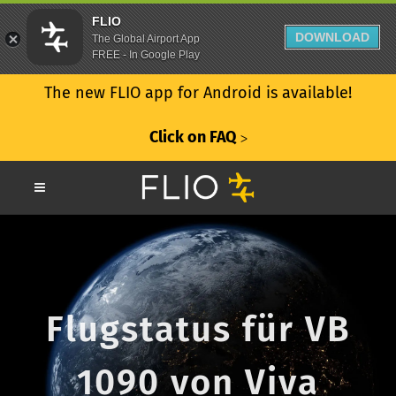
FLIO
DOWNLOAD
The Global Airport App
FREE - In Google Play
The new FLIO app for Android is available!
Click on FAQ
ᐳ
Flugstatus für VB
1090 von Viva