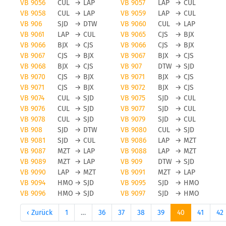
VB 9056
CUL
→
LAP
VB 9057
LAP
→
CUL
VB 9058
CUL
→
LAP
VB 9059
LAP
→
CUL
VB 906
SJD
→
DTW
VB 9060
CUL
→
LAP
VB 9061
LAP
→
CUL
VB 9065
CJS
→
BJX
VB 9066
BJX
→
CJS
VB 9066
CJS
→
BJX
VB 9067
CJS
→
BJX
VB 9067
BJX
→
CJS
VB 9068
BJX
→
CJS
VB 907
DTW
→
SJD
VB 9070
CJS
→
BJX
VB 9071
BJX
→
CJS
VB 9071
CJS
→
BJX
VB 9072
BJX
→
CJS
VB 9074
CUL
→
SJD
VB 9075
SJD
→
CUL
VB 9076
CUL
→
SJD
VB 9077
SJD
→
CUL
VB 9078
CUL
→
SJD
VB 9079
SJD
→
CUL
VB 908
SJD
→
DTW
VB 9080
CUL
→
SJD
VB 9081
SJD
→
CUL
VB 9086
LAP
→
MZT
VB 9087
MZT
→
LAP
VB 9088
LAP
→
MZT
VB 9089
MZT
→
LAP
VB 909
DTW
→
SJD
VB 9090
LAP
→
MZT
VB 9091
MZT
→
LAP
VB 9094
HMO
→
SJD
VB 9095
SJD
→
HMO
VB 9096
HMO
→
SJD
VB 9097
SJD
→
HMO
‹ Zurück
1
…
36
37
38
39
40
41
42