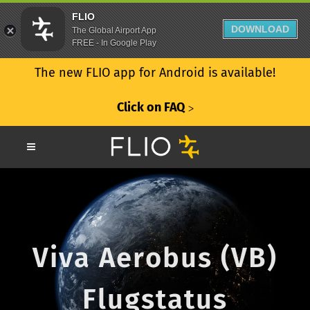
FLIO
DOWNLOAD
The Global Airport App
FREE - In Google Play
The new FLIO app for Android is available!
Click on FAQ
ᐳ
Viva Aerobus (VB)
Flugstatus