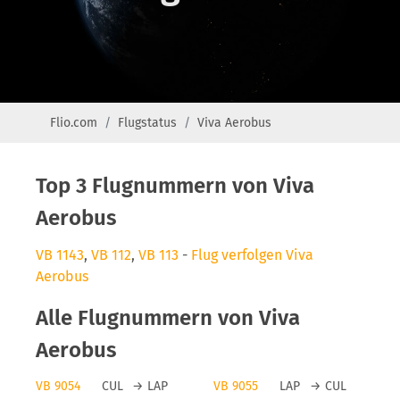
Flio.com
Flugstatus
Viva Aerobus
Top 3 Flugnummern von Viva
Aerobus
VB 1143
,
VB 112
,
VB 113
-
Flug verfolgen Viva
Aerobus
Alle Flugnummern von Viva
Aerobus
VB 9054
CUL
→
LAP
VB 9055
LAP
→
CUL