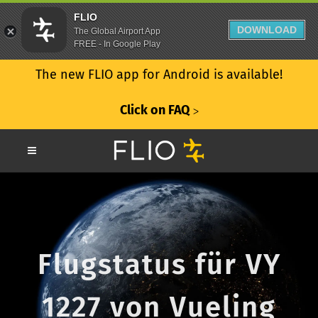
FLIO
DOWNLOAD
The Global Airport App
FREE - In Google Play
The new FLIO app for Android is available!
Click on FAQ
ᐳ
Flugstatus für VY
1227 von Vueling