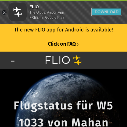
FLIO
DOWNLOAD
The Global Airport App
FREE - In Google Play
The new FLIO app for Android is available!
Click on FAQ
ᐳ
Flugstatus für W5
1033 von Mahan