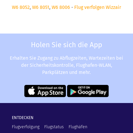
W6 8052
,
W6 8051
,
W6 8006
-
Flug verfolgen Wizzair
Holen Sie sich die App
Erhalten Sie Zugang zu Abflugzeiten, Wartezeiten bei
der Sicherheitskontrolle, Flughafen-WLAN,
Parkplätzen und mehr.
ENTDECKEN
Flugverfolgung
Flugstatus
Flughäfen