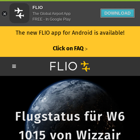
FLIO
DOWNLOAD
The Global Airport App
FREE - In Google Play
The new FLIO app for Android is available!
Click on FAQ
ᐳ
Flugstatus für W6
1015 von Wizzair