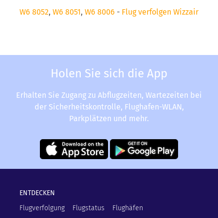
W6 8052
,
W6 8051
,
W6 8006
-
Flug verfolgen Wizzair
Holen Sie sich die App
Erhalten Sie Zugang zu Abflugzeiten, Wartezeiten bei
der Sicherheitskontrolle, Flughafen-WLAN,
Parkplätzen und mehr.
ENTDECKEN
Flugverfolgung
Flugstatus
Flughäfen