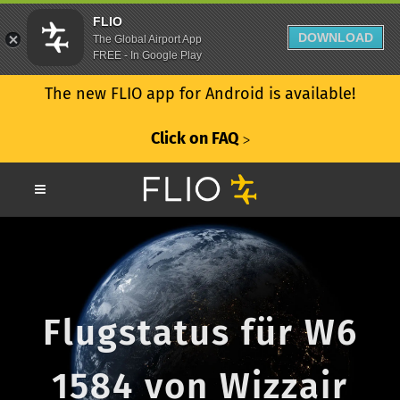
FLIO
DOWNLOAD
The Global Airport App
FREE - In Google Play
The new FLIO app for Android is available!
Click on FAQ
ᐳ
Flugstatus für W6
1584 von Wizzair