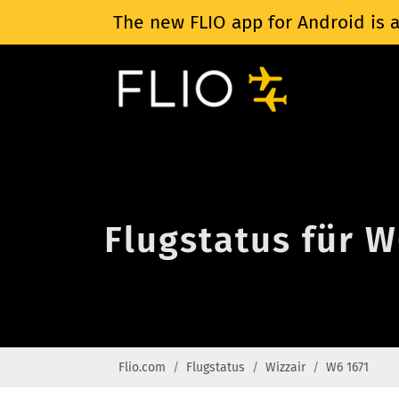
The new FLIO app for Android is a
Flugstatus für W
Flio.com
Flugstatus
Wizzair
W6 1671