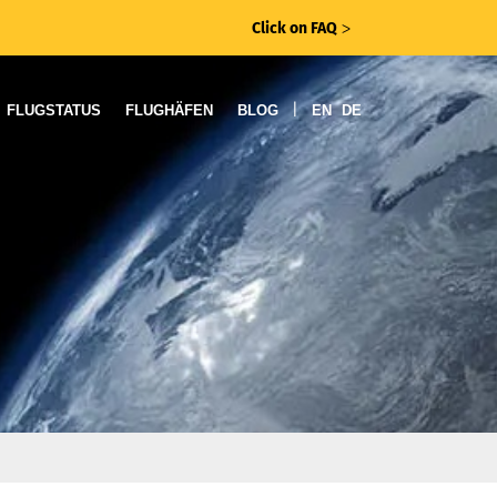
Click on FAQ
ᐳ
|
FLUGSTATUS
FLUGHÄFEN
BLOG
EN
DE