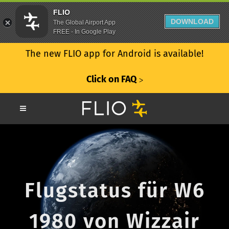
FLIO
DOWNLOAD
The Global Airport App
FREE - In Google Play
The new FLIO app for Android is available!
Click on FAQ
ᐳ
Flugstatus für W6
1980 von Wizzair