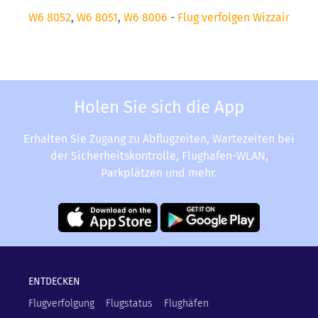
W6 8052
,
W6 8051
,
W6 8006
-
Flug verfolgen Wizzair
Holen Sie sich die App
Erhalten Sie Zugang zu Abflugzeiten, Wartezeiten bei
der Sicherheitskontrolle, Flughafen-WLAN,
Parkplätzen und mehr.
ENTDECKEN
Flugverfolgung
Flugstatus
Flughäfen