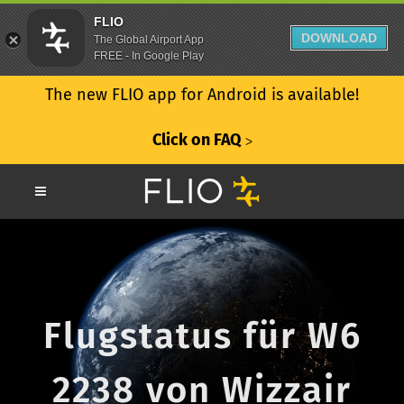
FLIO
DOWNLOAD
The Global Airport App
FREE - In Google Play
The new FLIO app for Android is available!
Click on FAQ
ᐳ
Flugstatus für W6
2238 von Wizzair