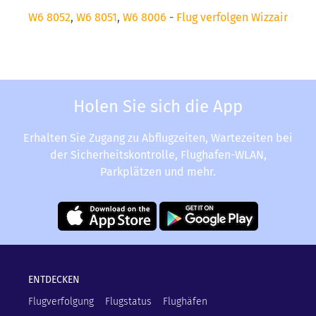
W6 8052
,
W6 8051
,
W6 8006
-
Flug verfolgen Wizzair
Holen Sie sich die App
Erhalten Sie Zugang zu Abflugzeiten, Wartezeiten bei
der Sicherheitskontrolle, Flughafen-WLAN,
Parkplätzen und mehr.
ENTDECKEN
Flugverfolgung
Flugstatus
Flughäfen