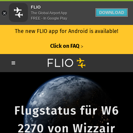
FLIO
DOWNLOAD
The Global Airport App
FREE - In Google Play
The new FLIO app for Android is available!
Click on FAQ
ᐳ
Flugstatus für W6
2270 von Wizzair