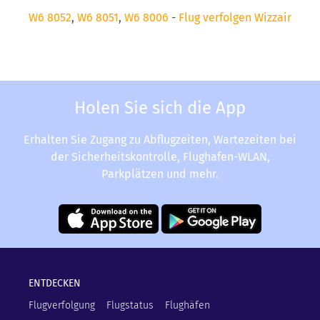
W6 8052
,
W6 8051
,
W6 8006
-
Flug verfolgen Wizzair
Holen Sie sich die App
Erhalten Sie Zugang zu Abflugzeiten, Wartezeiten bei
der Sicherheitskontrolle, Flughafen-WLAN,
Parkplätzen und mehr.
ENTDECKEN
Flugverfolgung
Flugstatus
Flughäfen