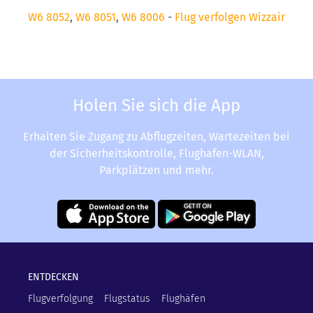
W6 8052
,
W6 8051
,
W6 8006
-
Flug verfolgen Wizzair
Holen Sie sich die App
Erhalten Sie Zugang zu Abflugzeiten, Wartezeiten bei
der Sicherheitskontrolle, Flughafen-WLAN,
Parkplätzen und mehr.
ENTDECKEN
Flugverfolgung
Flugstatus
Flughäfen