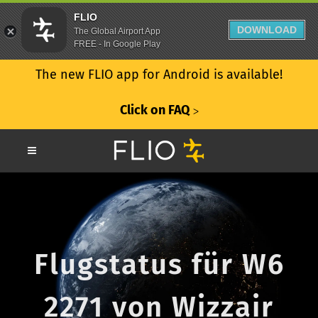
FLIO
DOWNLOAD
The Global Airport App
FREE - In Google Play
The new FLIO app for Android is available!
Click on FAQ
ᐳ
Flugstatus für W6
2271 von Wizzair