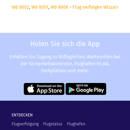
W6 8052
,
W6 8051
,
W6 8006
-
Flug verfolgen Wizzair
Holen Sie sich die App
Erhalten Sie Zugang zu Abflugzeiten, Wartezeiten bei
der Sicherheitskontrolle, Flughafen-WLAN,
Parkplätzen und mehr.
ENTDECKEN
Flugverfolgung
Flugstatus
Flughäfen