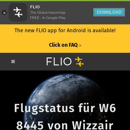
FLIO
DOWNLOAD
The Global Airport App
FREE - In Google Play
The new FLIO app for Android is available!
Click on FAQ
ᐳ
Flugstatus für W6
8445 von Wizzair