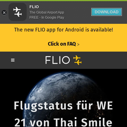
FLIO
DOWNLOAD
The Global Airport App
FREE - In Google Play
The new FLIO app for Android is available!
Click on FAQ
ᐳ
Flugstatus für WE
21 von Thai Smile