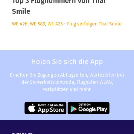
Top 3 Flugnummern von Thai
Smile
WE 426
,
WE 589
,
WE 425
-
Flug verfolgen Thai Smile
Holen Sie sich die App
Erhalten Sie Zugang zu Abflugzeiten, Wartezeiten bei
der Sicherheitskontrolle, Flughafen-WLAN,
Parkplätzen und mehr.