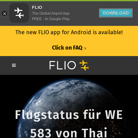
FLIO
DOWNLOAD
The Global Airport App
FREE - In Google Play
The new FLIO app for Android is available!
Click on FAQ
ᐳ
Flugstatus für WE
583 von Thai