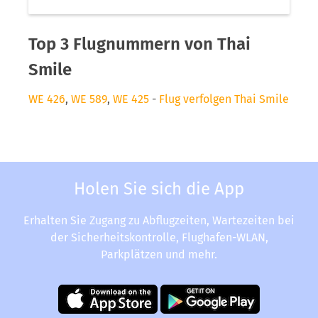
Top 3 Flugnummern von Thai
Smile
WE 426
,
WE 589
,
WE 425
-
Flug verfolgen Thai Smile
Holen Sie sich die App
Erhalten Sie Zugang zu Abflugzeiten, Wartezeiten bei
der Sicherheitskontrolle, Flughafen-WLAN,
Parkplätzen und mehr.