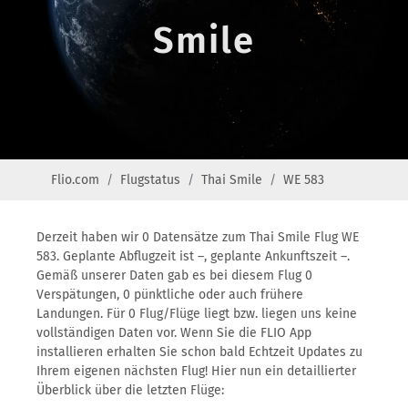
Smile
Flio.com
Flugstatus
Thai Smile
WE 583
Derzeit haben wir 0 Datensätze zum Thai Smile Flug WE
583. Geplante Abflugzeit ist –, geplante Ankunftszeit –.
Gemäß unserer Daten gab es bei diesem Flug 0
Verspätungen, 0 pünktliche oder auch frühere
Landungen. Für 0 Flug/Flüge liegt bzw. liegen uns keine
vollständigen Daten vor. Wenn Sie die FLIO App
installieren erhalten Sie schon bald Echtzeit Updates zu
Ihrem eigenen nächsten Flug! Hier nun ein detaillierter
Überblick über die letzten Flüge: