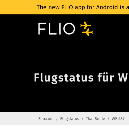
The new FLIO app for Android is a
Flugstatus für W
Flio.com
Flugstatus
Thai Smile
WE 587