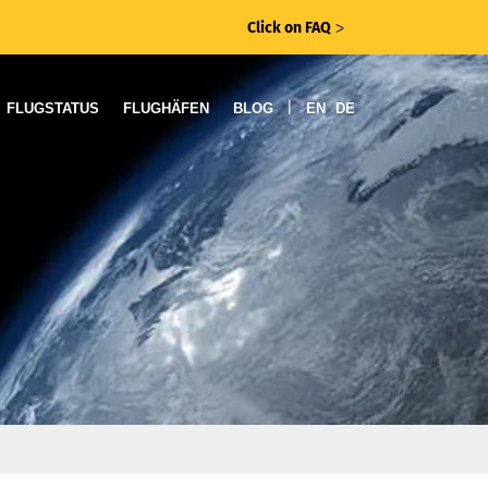
Click on FAQ
ᐳ
|
FLUGSTATUS
FLUGHÄFEN
BLOG
EN
DE