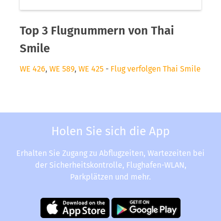
Top 3 Flugnummern von Thai
Smile
WE 426
,
WE 589
,
WE 425
-
Flug verfolgen Thai Smile
Holen Sie sich die App
Erhalten Sie Zugang zu Abflugzeiten, Wartezeiten bei
der Sicherheitskontrolle, Flughafen-WLAN,
Parkplätzen und mehr.