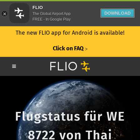
FLIO
DOWNLOAD
The Global Airport App
FREE - In Google Play
The new FLIO app for Android is available!
Click on FAQ
ᐳ
Flugstatus für WE
8722 von Thai