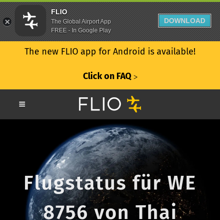
FLIO
DOWNLOAD
The Global Airport App
FREE - In Google Play
The new FLIO app for Android is available!
Click on FAQ
ᐳ
Flugstatus für WE
8756 von Thai