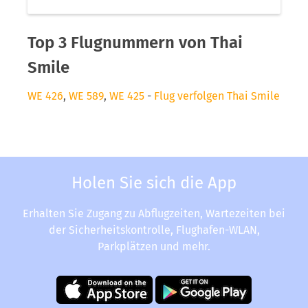
Top 3 Flugnummern von Thai
Smile
WE 426
,
WE 589
,
WE 425
-
Flug verfolgen Thai Smile
Holen Sie sich die App
Erhalten Sie Zugang zu Abflugzeiten, Wartezeiten bei
der Sicherheitskontrolle, Flughafen-WLAN,
Parkplätzen und mehr.