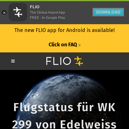
FLIO
DOWNLOAD
The Global Airport App
FREE - In Google Play
The new FLIO app for Android is available!
Click on FAQ
ᐳ
Flugstatus für WK
299 von Edelweiss