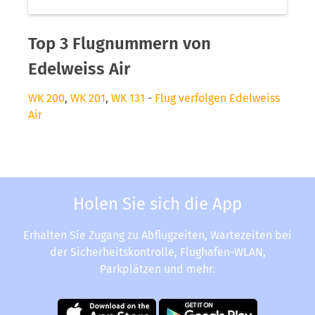
Top 3 Flugnummern von
Edelweiss Air
WK 200
,
WK 201
,
WK 131
-
Flug verfolgen Edelweiss
Air
Holen Sie sich die App
Erhalten Sie Zugang zu Abflugzeiten, Wartezeiten bei
der Sicherheitskontrolle, Flughafen-WLAN,
Parkplätzen und mehr.