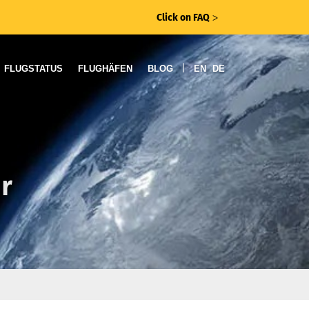
Click on FAQ
ᐳ
|
FLUGSTATUS
FLUGHÄFEN
BLOG
EN
DE
r