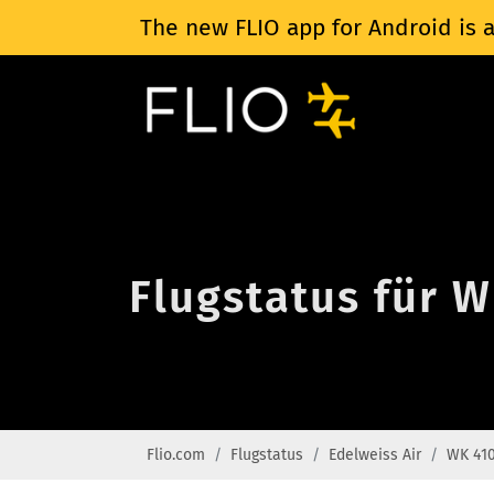
The new FLIO app for Android is a
Flugstatus für W
Flio.com
Flugstatus
Edelweiss Air
WK 41