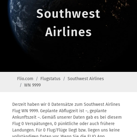
Southwest
Airlines
Flio.com
Flugstatus
Southwest Airlines
WN 9999
Derzeit haben wir 0 Datensätze zum Southwest Airlines
Flug WN 9999. Geplante Abflugzeit ist –, geplante
Ankunftszeit –. Gemäß unserer Daten gab es bei diesem
Flug 0 Verspätungen, 0 pünktliche oder auch frühere
Landungen. Für 0 Flug/Flüge liegt bzw. liegen uns keine
vollständigen Daten vor. Wenn Sie die FLIO App