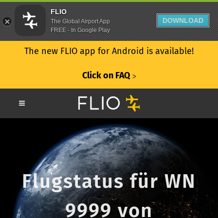
FLIO
DOWNLOAD
The Global Airport App
FREE - In Google Play
The new FLIO app for Android is available!
Click on FAQ
ᐳ
Flugstatus für WN
9999 von