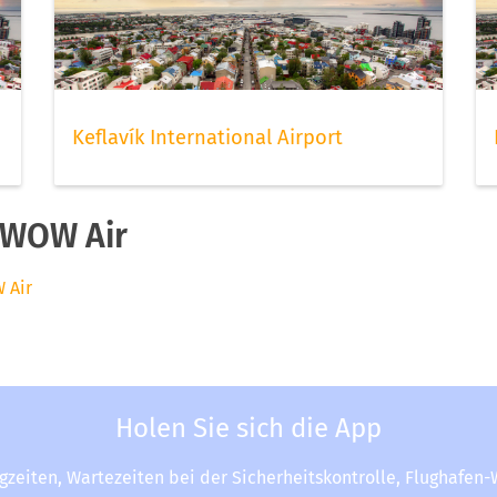
Keflavík International Airport
 WOW Air
 Air
Holen Sie sich die App
ugzeiten, Wartezeiten bei der Sicherheitskontrolle, Flughafen