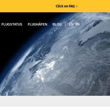
Click on FAQ
ᐳ
|
FLUGSTATUS
FLUGHÄFEN
BLOG
EN
DE