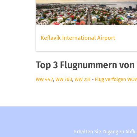
Keflavík International Airport
Top 3 Flugnummern von
WW 442
,
WW 760
,
WW 251
-
Flug verfolgen WOW
Erhalten Sie Zugang zu Abfl