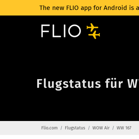
The new FLIO app for Android is a
Flugstatus für 
Flio.com
Flugstatus
WOW Air
WW 167