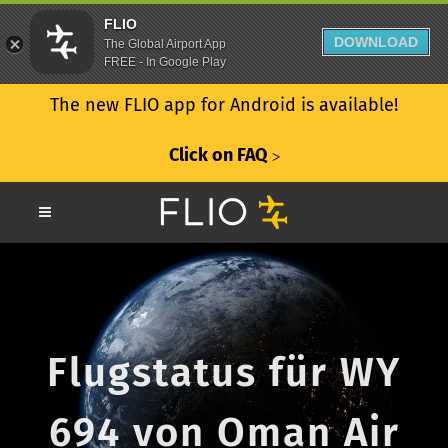
FLIO
DOWNLOAD
The Global Airport App
FREE - In Google Play
The new FLIO app for Android is available!
Click on FAQ
ᐳ
Flugstatus für WY
694 von Oman Air