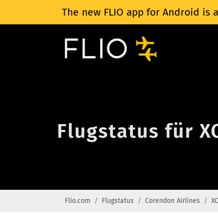
The new FLIO app for Android is a
Flugstatus für X
Flio.com
Flugstatus
Corendon Airlines
XC