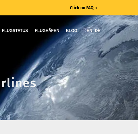
Click on FAQ
ᐳ
|
FLUGSTATUS
FLUGHÄFEN
BLOG
EN
DE
rlines