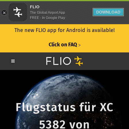
FLIO
DOWNLOAD
The Global Airport App
FREE - In Google Play
The new FLIO app for Android is available!
Click on FAQ
ᐳ
Flugstatus für XC
5382 von