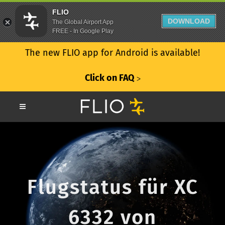
FLIO
DOWNLOAD
The Global Airport App
FREE - In Google Play
The new FLIO app for Android is available!
Click on FAQ
ᐳ
Flugstatus für XC
6332 von