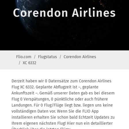
Corendon Airlines
Flio.com
Flugstatus
Corendon Airlines
XC 6332
Derzeit haben wir 0 Datensätze zum Corendon Airlines
Flug XC 6332. Geplante Abflugzeit ist –, geplante
Ankunftszeit –. Gemäß unserer Daten gab es bei diesem
Flug 0 Verspätungen, 0 pünktliche oder auch frühere
Landungen. Für 0 Flug/Flüge liegt bzw. liegen uns keine
vollständigen Daten vor. Wenn Sie die FLIO App
installieren erhalten Sie schon bald Echtzeit Updates zu
Ihrem eigenen nächsten Flug! Hier nun ein detaillierter