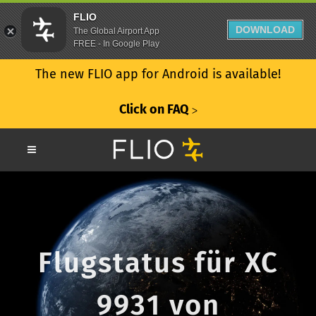
FLIO
DOWNLOAD
The Global Airport App
FREE - In Google Play
The new FLIO app for Android is available!
Click on FAQ
ᐳ
Flugstatus für XC
9931 von