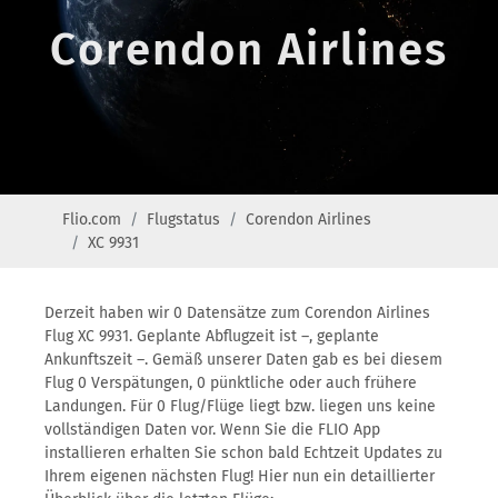
Corendon Airlines
Flio.com
Flugstatus
Corendon Airlines
XC 9931
Derzeit haben wir 0 Datensätze zum Corendon Airlines
Flug XC 9931. Geplante Abflugzeit ist –, geplante
Ankunftszeit –. Gemäß unserer Daten gab es bei diesem
Flug 0 Verspätungen, 0 pünktliche oder auch frühere
Landungen. Für 0 Flug/Flüge liegt bzw. liegen uns keine
vollständigen Daten vor. Wenn Sie die FLIO App
installieren erhalten Sie schon bald Echtzeit Updates zu
Ihrem eigenen nächsten Flug! Hier nun ein detaillierter