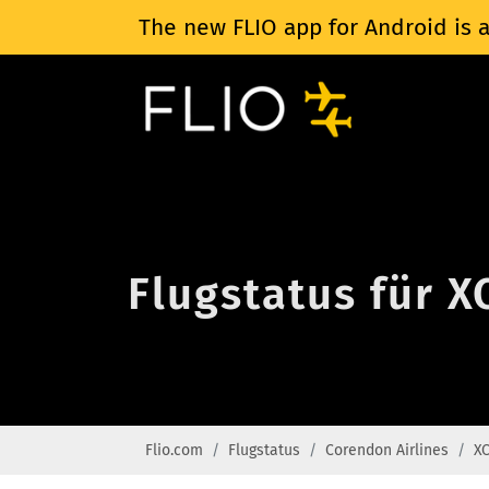
The new FLIO app for Android is a
Flugstatus für X
Flio.com
Flugstatus
Corendon Airlines
XC