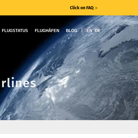
Click on FAQ
ᐳ
|
FLUGSTATUS
FLUGHÄFEN
BLOG
EN
DE
rlines