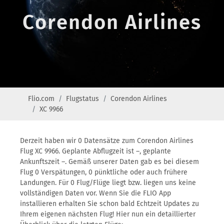
Corendon Airlines
Flio.com
Flugstatus
Corendon Airlines
XC 9966
Derzeit haben wir 0 Datensätze zum Corendon Airlines
Flug XC 9966. Geplante Abflugzeit ist –, geplante
Ankunftszeit –. Gemäß unserer Daten gab es bei diesem
Flug 0 Verspätungen, 0 pünktliche oder auch frühere
Landungen. Für 0 Flug/Flüge liegt bzw. liegen uns keine
vollständigen Daten vor. Wenn Sie die FLIO App
installieren erhalten Sie schon bald Echtzeit Updates zu
Ihrem eigenen nächsten Flug! Hier nun ein detaillierter