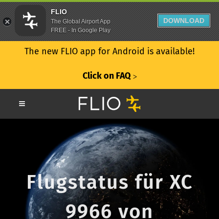
FLIO
DOWNLOAD
The Global Airport App
FREE - In Google Play
The new FLIO app for Android is available!
Click on FAQ
ᐳ
Flugstatus für XC
9966 von