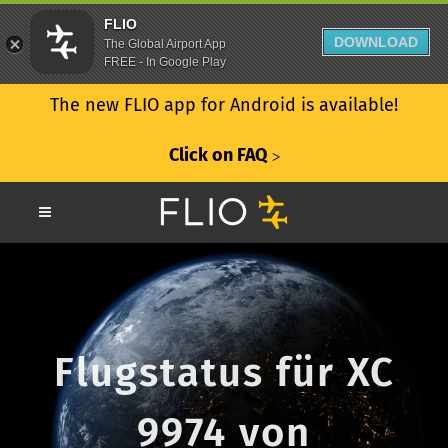
FLIO
DOWNLOAD
The Global Airport App
FREE - In Google Play
The new FLIO app for Android is available!
Click on FAQ
ᐳ
Flugstatus für XC
9974 von