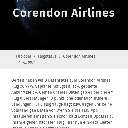
Corendon Airlines
Flio.com
Flugstatus
Corendon Airlines
XC 9974
Derzeit haben wir 0 Datensätze zum Corendon Airlines
Flug XC 9974. Geplante Abflugzeit ist –, geplante
Ankunftszeit –. Gemäß unserer Daten gab es bei diesem
Flug 0 Verspätungen, 0 pünktliche oder auch frühere
Landungen. Für 0 Flug/Flüge liegt bzw. liegen uns keine
vollständigen Daten vor. Wenn Sie die FLIO App
installieren erhalten Sie schon bald Echtzeit Updates zu
Ihrem eigenen nächsten Flug! Hier nun ein detaillierter