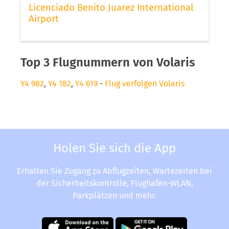
Licenciado Benito Juarez International
Airport
Top 3 Flugnummern von Volaris
Y4 982
,
Y4 182
,
Y4 619
-
Flug verfolgen Volaris
Holen Sie sich die App
Erhalten Sie Zugang zu Abflugzeiten, Wartezeiten bei
der Sicherheitskontrolle, Flughafen-WLAN,
Parkplätzen und mehr.