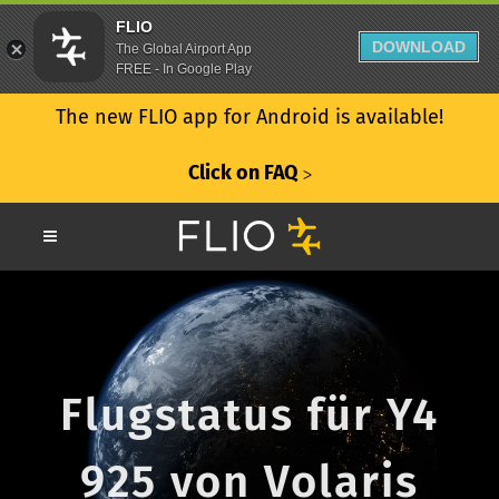
FLIO
DOWNLOAD
The Global Airport App
FREE - In Google Play
The new FLIO app for Android is available!
Click on FAQ
ᐳ
Flugstatus für Y4
925 von Volaris