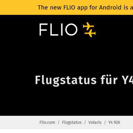
The new FLIO app for Android is a
Flugstatus für Y
Flio.com
Flugstatus
Volaris
Y4 926