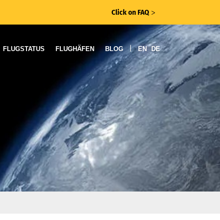
Click on FAQ
ᐳ
|
FLUGSTATUS
FLUGHÄFEN
BLOG
EN
DE