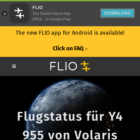
FLIO
DOWNLOAD
The Global Airport App
FREE - In Google Play
The new FLIO app for Android is available!
Click on FAQ
ᐳ
Flugstatus für Y4
955 von Volaris