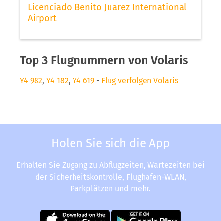
Licenciado Benito Juarez International
Airport
Top 3 Flugnummern von Volaris
Y4 982
,
Y4 182
,
Y4 619
-
Flug verfolgen Volaris
Holen Sie sich die App
Erhalten Sie Zugang zu Abflugzeiten, Wartezeiten bei
der Sicherheitskontrolle, Flughafen-WLAN,
Parkplätzen und mehr.