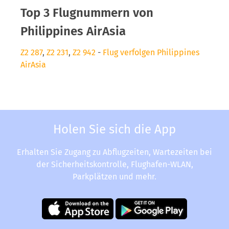
Top 3 Flugnummern von
Philippines AirAsia
Z2 287
,
Z2 231
,
Z2 942
-
Flug verfolgen Philippines
AirAsia
Holen Sie sich die App
Erhalten Sie Zugang zu Abflugzeiten, Wartezeiten bei
der Sicherheitskontrolle, Flughafen-WLAN,
Parkplätzen und mehr.