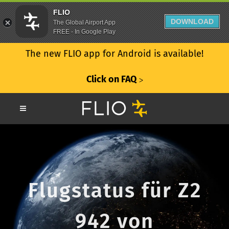
FLIO
DOWNLOAD
The Global Airport App
FREE - In Google Play
The new FLIO app for Android is available!
Click on FAQ
ᐳ
Flugstatus für Z2
942 von