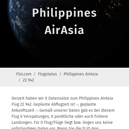
Philippines
AirAsia
Flio.com
Flugstatus
Philippines AirAsia
Z2 942
Derzeit haben wir 0 Datensätze zum Philippines AirAsia
Flug Z2 942. Geplante Abflugzeit ist –, geplante
Ankunftszeit –. Gemäß unserer Daten gab es bei diesem
Flug 0 Verspätungen, 0 pünktliche oder auch frühere
Landungen. Für 0 Flug/Flüge liegt bzw. liegen uns keine
vollständigen Daten vor. Wenn Sie die FLIO App