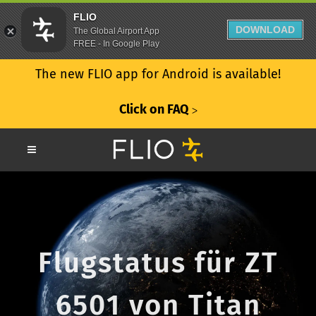
FLIO
DOWNLOAD
The Global Airport App
FREE - In Google Play
The new FLIO app for Android is available!
Click on FAQ
ᐳ
Flugstatus für ZT
6501 von Titan