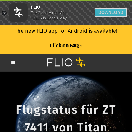
FLIO
DOWNLOAD
The Global Airport App
FREE - In Google Play
The new FLIO app for Android is available!
Click on FAQ
ᐳ
Flugstatus für ZT
7411 von Titan