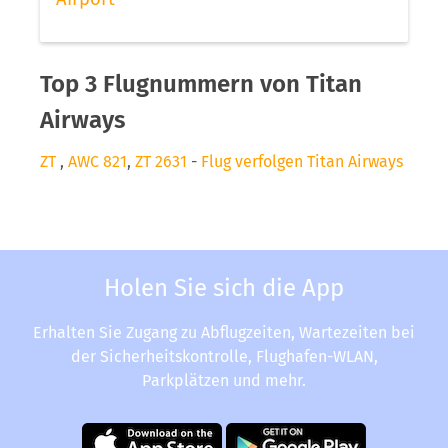
Top 3 Flugnummern von Titan
Airways
ZT
,
AWC 821
,
ZT 2631
-
Flug verfolgen Titan Airways
Holen Sie sich die App
Erhalten Sie Zugang zu Abflugzeiten, Wartezeiten bei
der Sicherheitskontrolle, Flughafen-WLAN,
Parkplätzen und mehr.