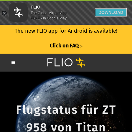
FLIO
DOWNLOAD
The Global Airport App
FREE - In Google Play
The new FLIO app for Android is available!
Click on FAQ
ᐳ
Flugstatus für ZT
958 von Titan