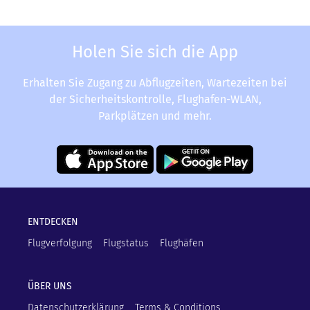
Holen Sie sich die App
Erhalten Sie Zugang zu Abflugzeiten, Wartezeiten bei
der Sicherheitskontrolle, Flughafen-WLAN,
Parkplätzen und mehr.
ENTDECKEN
Flugverfolgung
Flugstatus
Flughäfen
ÜBER UNS
Datenschutzerklärung
Terms & Conditions