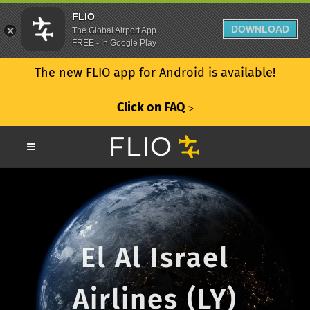
FLIO
DOWNLOAD
The Global Airport App
FREE - In Google Play
The new FLIO app for Android is available!
Click on FAQ
ᐳ
El Al Israel
Airlines (LY)