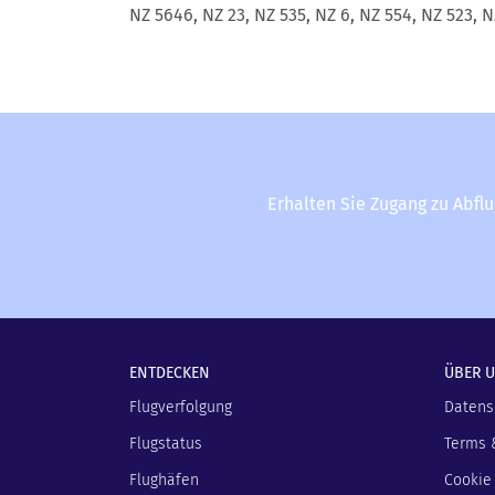
NZ 5646, NZ 23, NZ 535, NZ 6, NZ 554, NZ 523, N
Erhalten Sie Zugang zu Abfl
ENTDECKEN
ÜBER 
Flugverfolgung
Datens
Flugstatus
Terms 
Flughäfen
Cookie 