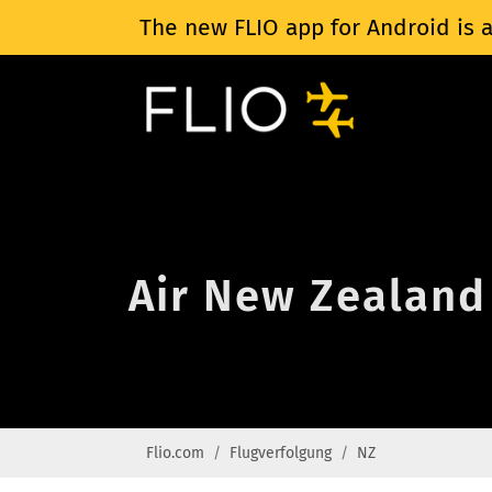
The new FLIO app for Android is a
Air New Zealand
Flio.com
Flugverfolgung
NZ