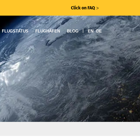
Click on FAQ
ᐳ
|
FLUGSTATUS
FLUGHÄFEN
BLOG
EN
DE