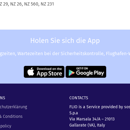
Z 29, NZ 26, NZ 560, NZ 231
Holen Sie sich die App
ugzeiten, Wartezeiten bei der Sicherheitskontrolle, Flughafen
UNS
CONTACTS
chutzerklärung
FLIO is a Service provided by so
S.p.a
& Conditions
Via Marsala 34/A – 21013
Gallarate (VA), Italy
policy