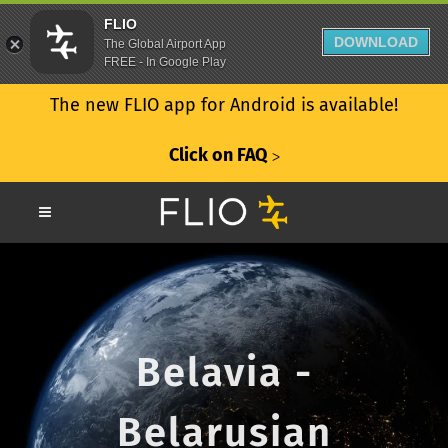
FLIO
DOWNLOAD
The Global Airport App
FREE - In Google Play
The new FLIO app for Android is available!
Click on FAQ
ᐳ
Belavia -
Belarusian