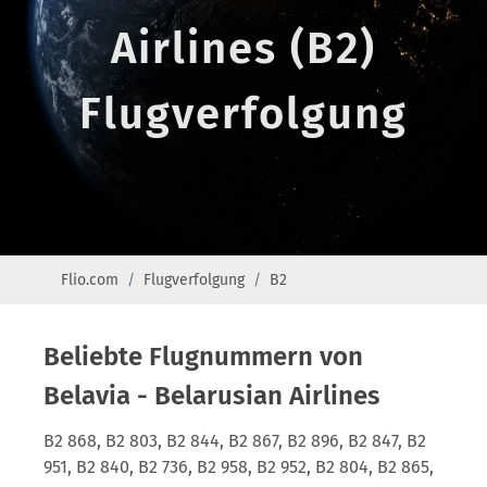
Airlines (B2)
Flugverfolgung
Flio.com
Flugverfolgung
B2
Beliebte Flugnummern von
Belavia - Belarusian Airlines
B2 868, B2 803, B2 844, B2 867, B2 896, B2 847, B2
951, B2 840, B2 736, B2 958, B2 952, B2 804, B2 865,