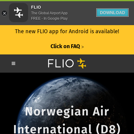
FLIO
DOWNLOAD
The Global Airport App
FREE - In Google Play
The new FLIO app for Android is available!
Click on FAQ
ᐳ
Norwegian Air
International (D8)